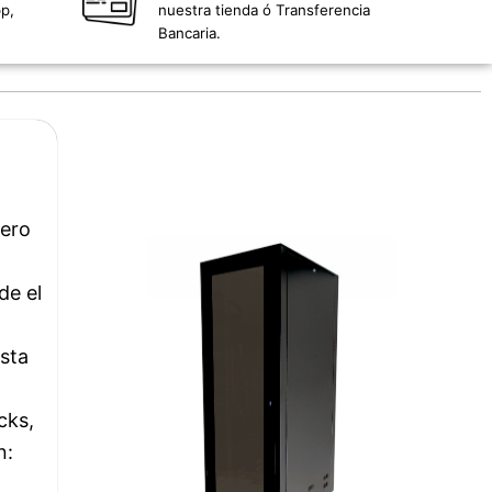
p,
nuestra tienda ó Transferencia
Bancaria.
rero
de el
sta
cks,
n: