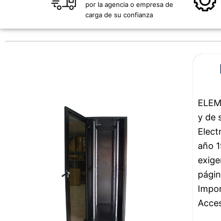
por la agencia o empresa de
carga de su confianza
ELEMS
y de 
Elect
año 1
exige
págin
Impor
Acces