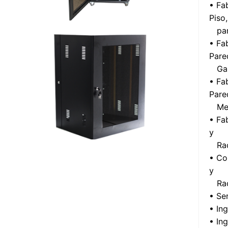
• Fa
Piso,
para
• Fa
Pare
Gabi
• Fa
Pare
Medi
• Fa
y
Rack
• Co
y
Rack
• Ser
• In
• In