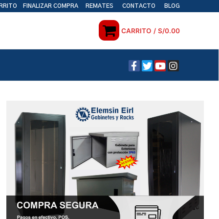
RRITO
FINALIZAR COMPRA
REMATES
CONTACTO
BLOG
CARRITO
/
S/
0.00