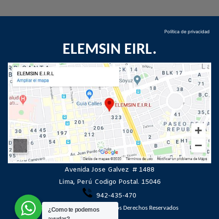
Política de privacidad
ELEMSIN EIRL.
Avenida Jose Galvez # 1488
Lima, Perú Codigo Postal. 15046
942-435-470
©2021 ELEMSIN EIRL
Todos los Derechos Reservados
¿Como te podemos