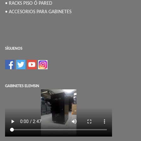
• RACKS PISO Ó PARED
• ACCESORIOS PARA GABINETES
SÍGUENOS
GABINETES ELEMSIN