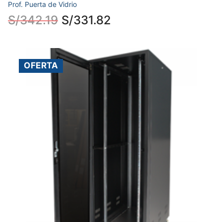
Prof. Puerta de Vidrio
S/
342.19
S/
331.82
OFERTA