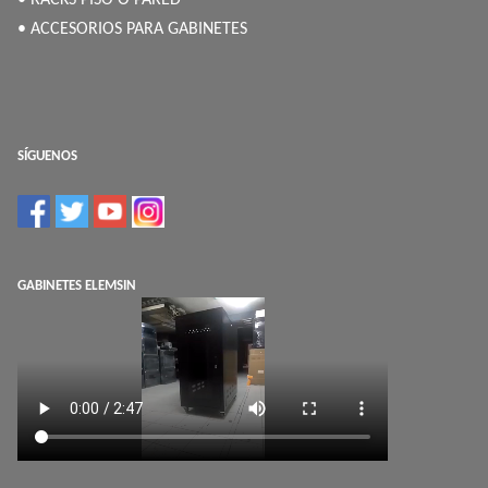
• RACKS PISO Ó PARED
• ACCESORIOS PARA GABINETES
SÍGUENOS
GABINETES ELEMSIN