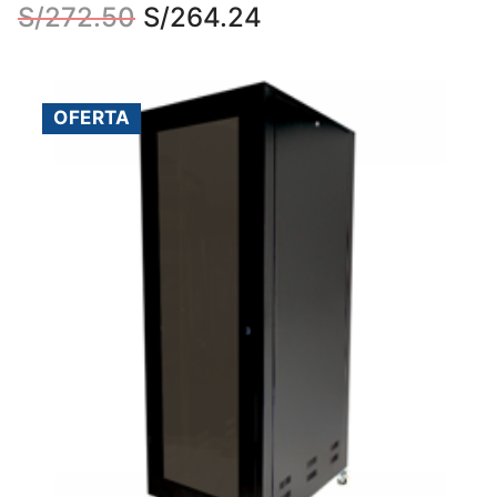
S/
272.50
S/
264.24
OFERTA