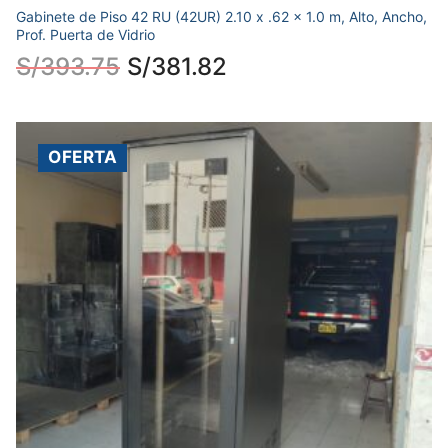
Gabinete de Piso 42 RU (42UR) 2.10 x .62 x 1.0 m, Alto, Ancho,
Prof. Puerta de Vidrio
S/
393.75
S/
381.82
OFERTA