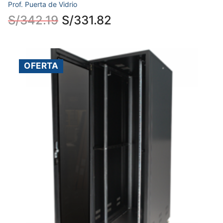
Prof. Puerta de Vidrio
S/
342.19
S/
331.82
OFERTA