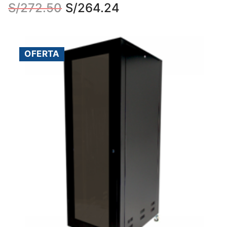
S/
272.50
S/
264.24
OFERTA