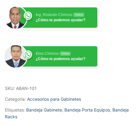
de
1
Ing. Rolando Chirinos
Online
RU
¿Cómo te podemos ayudar?
19"
x
23cm.
Profundidad,
Elvis Chirinos
Online
Para
¿Cómo te podemos ayudar?
uso
en
Gabinete
o
SKU:
ABAN-101
Racks.
Categoría:
Accesorios para Gabinetes
cantidad
Etiquetas:
Bandeja Gabinete
,
Bandeja Porta Equipos
,
Bandeja
Racks