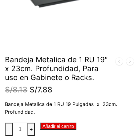
Bandeja Metalica de 1 RU 19″
x 23cm. Profundidad, Para
uso en Gabinete o Racks.
S/
8.13
S/
7.88
Bandeja Metalica de 1 RU 19 Pulgadas x 23cm.
Profundidad.
Bandeja
Añadir al carrito
-
+
Metalica