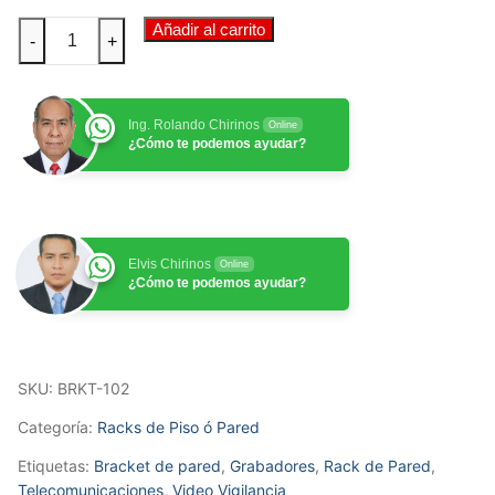
Bracket
Añadir al carrito
-
+
de
Pared
de
Ing. Rolando Chirinos
Online
4RU
¿Cómo te podemos ayudar?
(4UR),
19"
Pulg.
x
Elvis Chirinos
Online
18
¿Cómo te podemos ayudar?
cm.
cantidad
SKU:
BRKT-102
Categoría:
Racks de Piso ó Pared
Etiquetas:
Bracket de pared
,
Grabadores
,
Rack de Pared
,
Telecomunicaciones
,
Video Vigilancia