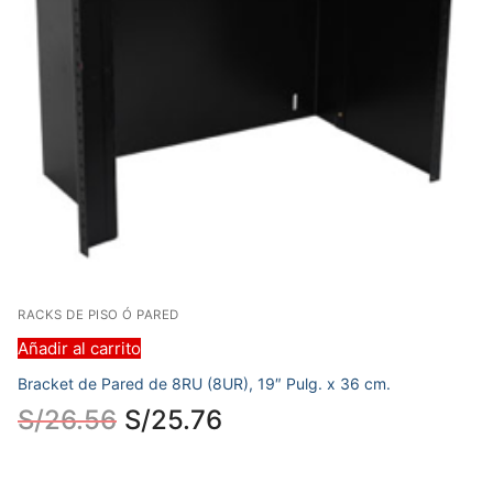
RACKS DE PISO Ó PARED
Añadir al carrito
Bracket de Pared de 8RU (8UR), 19″ Pulg. x 36 cm.
S/
26.56
S/
25.76