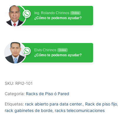
Piso
24
Ing. Rolando Chirinos
Online
RU
¿Cómo te podemos ayudar?
(4
Pies
/
1.20
Elvis Chirinos
Online
mt)
¿Cómo te podemos ayudar?
cantidad
SKU:
RPI2-101
Categoría:
Racks de Piso ó Pared
Etiquetas:
rack abierto para data center.
,
Rack de piso fijo
,
rack gabinetes de borde
,
racks telecomunicaciones