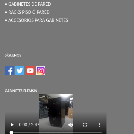
• GABINETES DE PARED
• RACKS PISO Ó PARED
• ACCESORIOS PARA GABINETES
SÍGUENOS
GABINETES ELEMSIN