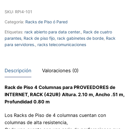
Altura.
2.10
SKU:
RPI4-101
m,
Categoría:
Racks de Piso ó Pared
Ancho
Etiquetas:
rack abierto para data center.
,
Rack de cuatro
0.51
parantes
,
Rack de piso fijo
,
rack gabinetes de borde
,
Rack
m,
para servidores.
,
racks telecomunicaciones
Profundidad
0.80
m
cantidad
Descripción
Valoraciones (0)
Rack de Piso 4 Columnas para PROVEEDORES de
INTERNET, RACK (42UR) Altura. 2.10 m, Ancho .51 m,
Profundidad 0.80 m
Los Racks de Piso de 4 columnas cuentan con
columnas de alta resistencia,