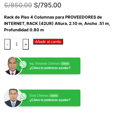
S/
850.00
S/
795.00
Rack de Piso 4 Columnas para PROVEEDORES de
INTERNET, RACK (42UR) Altura. 2.10 m, Ancho .51 m,
Profundidad 0.80 m
Rack
Añadir al carrito
-
+
de
Piso
4
Ing. Rolando Chirinos
Online
Columnas
¿Cómo te podemos ayudar?
para
PROVEEDORES
de
INTERNET,
Elvis Chirinos
Online
RACK
¿Cómo te podemos ayudar?
42RU
(42UR)